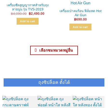
เครื่องซีลสูญญากาศสำหรับถุง
ลายนูน รุ่น TVS-2019
เครื่องเป่าลมร้อน ฟิล์มหด Hot
Original
Current
฿
4,090.00
฿
2,490.00
Air Gun
price
price
฿
690.00
was:
is:
Add to cart
฿4,090.00.
฿2,490.00.
Add to cart
เลือกชมหมวดหมู่อื่น
ถุงซิปล็อค ตั้งได้