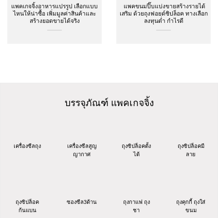
แพคเกจจิ้งอาหารแปรรูป เลือกแบบ
แพคขนมปี๊บแบ่งขายสร้างรายได้
ไหนให้น่าซื้อ เพิ่มมูลค่าสินค้าและ
เสริม ด้วยถุงฟอยด์ซิปล็อค ทางเลือก
สร้างยอดขายได้จริง
ลงทุนต่ำ กำไรดี
บรรจุภัณฑ์ แพคเกจจิ้ง
เครื่องซีลถุง
เครื่องซีลสูญ
ถุงซิปล็อคตั้ง
ถุงซิปล็อคมี
ญากาศ
ได้
ลาย
ถุงซิปล็อค
ซองซีล3ด้าน
ถุงกาแฟ ถุง
ถุงคุกกี้ ถุงใส่
ก้นแบน
ชา
ขนม