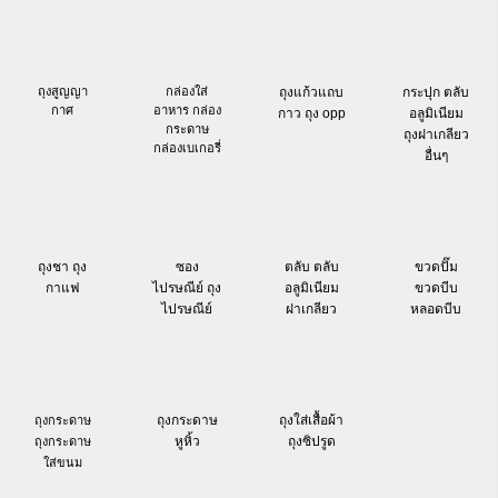
ถุงสูญญา
กล่องใส่
ถุงแก้วแถบ
กระปุก ตลับ
กาศ
อาหาร กล่อง
กาว ถุง opp
อลูมิเนียม
กระดาษ
ถุงฝาเกลียว
กล่องเบเกอรี่
อื่นๆ
ถุงชา ถุง
ซอง
ตลับ ตลับ
ขวดปั๊ม
กาแฟ
ไปรษณีย์ ถุง
อลูมิเนียม
ขวดบีบ
ไปรษณีย์
ฝาเกลียว
หลอดบีบ
ถุงกระดาษ
ถุงใส่เสื้อผ้า
ถุงกระดาษ
หูหิ้ว
ถุงซิปรูด
ถุงกระดาษ
ใส่ขนม